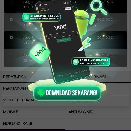
11
Aug 7
Tournament Gratis
500.000
17:00
semua Pemain
12
Aug 7
Tournament Gratis
500.000
19:00
semua Pemain
13
Aug 7
Tournament Gratis
500.000
21:00
semua Pemain
14
Aug 7
Tournament Gratis
500.000
23:00
semua Pemain
PERATURAN
KEBIJAKAN PRIVASI
PERMAINAN FAIR
CARA BERMAIN
VIDEO TUTORIAL
ALTERNATIF LINK
MOBILE
ANTI BLOKIR
HUBUNGI KAMI